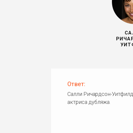
СА
РИЧА
УИТ
Ответ:
Салли Ричардсон-Уитфилд
актриса дубляжа.