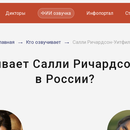
Дикторы
ИИ озвучка
Инфопортал
С
Фильмов и сериалов
лавная
Кто озвучивает
Салли Ричардсон-Уитфи
Мультфильмов
YouTube каналов
Видеорекламы
ивает Салли Ричардс
в России?