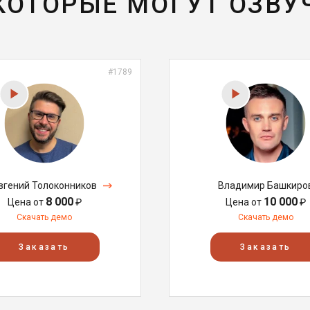
 КОТОРЫЕ МОГУТ ОЗВУ
#1789
вгений Толоконников
Владимир Башкиро
8 000
10 000
Цена от
₽
Цена от
₽
Скачать демо
Скачать демо
Заказать
Заказать