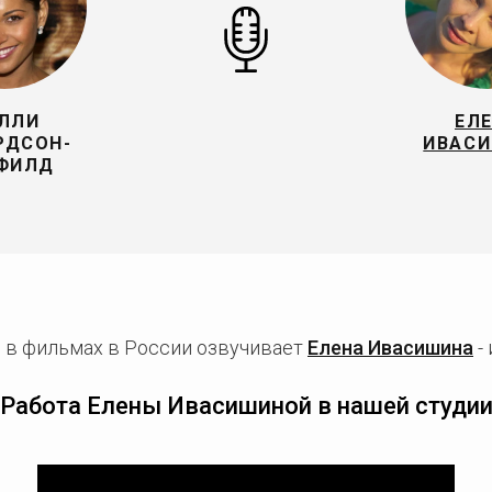
ЛЛИ
ЕЛ
РДСОН-
ИВАС
ФИЛД
 в фильмах в России озвучивает
Елена Ивасишина
-
Работа Елены Ивасишиной в нашей студи