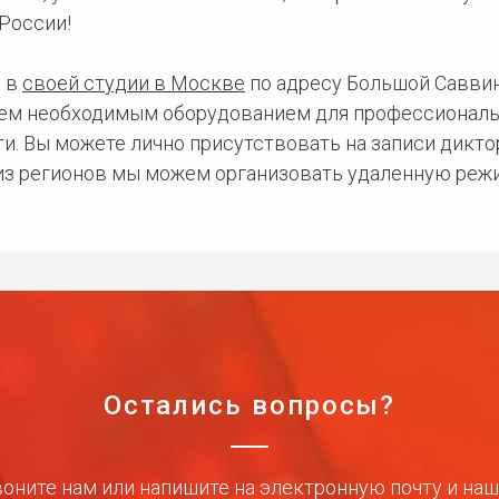
России!
 в
своей студии в Москве
по адресу Большой Саввинс
сем необходимым оборудованием для профессиональ
и. Вы можете лично присутствовать на записи дикто
 из регионов мы можем организовать удаленную режи
Остались вопросы?
оните нам или напишите на электронную почту и на