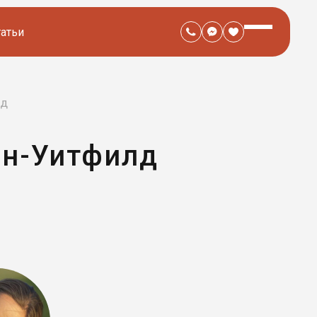
татьи
лд
он-Уитфилд