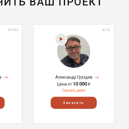
ЧИТЬ ВАШ ПРОЕКТ
#1044
#136
в
Александр Груздев
10 000
Цена от
₽
Скачать демо
Заказать