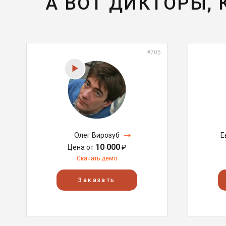
А ВОТ ДИКТОРЫ,
#705
Олег Вирозуб
Е
10 000
Цена от
₽
Скачать демо
Заказать