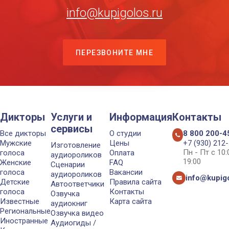
info@kupigolos.ru
ПЕРЕЗВОНИТЕ МНЕ
Дикторы
Услуги и
Информация
Контакты
сервисы
Все дикторы
О студии
8 800 200-4
Мужские
Цены
+7 (930) 212
Изготовление
Пн - Пт с 10
голоса
Оплата
аудиороликов
19:00
Женские
FAQ
Сценарии
голоса
Вакансии
аудиороликов
info@kupigo
Детские
Правила сайта
Автоответчики
голоса
Контакты
Озвучка
Известные
Карта сайта
аудиокниг
Региональные
Озвучка видео
Иностранные
Аудиогиды /