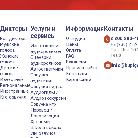
Дикторы
Услуги и
Информация
Контакты
сервисы
Все дикторы
О студии
8 800 200-4
Мужские
Цены
+7 (930) 212
Изготовление
Пн - Пт с 10
голоса
Оплата
аудиороликов
19:00
Женские
FAQ
Сценарии
голоса
Вакансии
аудиороликов
info@kupigo
Детские
Правила сайта
Автоответчики
голоса
Контакты
Озвучка
Известные
Карта сайта
аудиокниг
Региональные
Озвучка видео
Иностранные
Аудиогиды /
Кто озвучил
Аудиоэкскурсии
Озвучка игр
Перевод /
Локализация
Хрономер
Школа вокала
ИИ озвучка