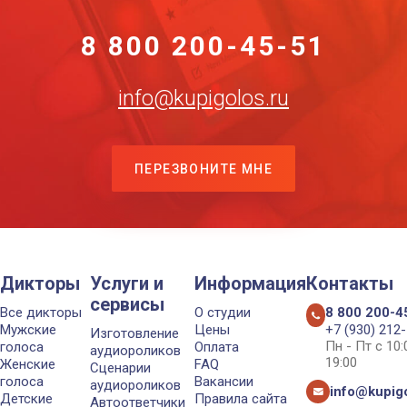
8 800 200-45-51
info@kupigolos.ru
ПЕРЕЗВОНИТЕ МНЕ
Дикторы
Услуги и
Информация
Контакты
сервисы
Все дикторы
О студии
8 800 200-4
Мужские
Цены
+7 (930) 212
Изготовление
Пн - Пт с 10
голоса
Оплата
аудиороликов
19:00
Женские
FAQ
Сценарии
голоса
Вакансии
аудиороликов
info@kupigo
Детские
Правила сайта
Автоответчики