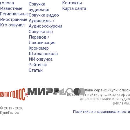
голоса
Контакты
Озвучка
Известные
Карта сайта
аудиокниг
Региональные
Озвучка видео
Иностранные
Аудиогиды /
Кто озвучил
Аудиоэкскурсии
Озвучка игр
Перевод /
Локализация
Хрономер
Школа вокала
ИИ озвучка
Рейтинги
Статьи
Онлайн сервис «КупиГолос»
позволяет найти лучших дикторов
для записи видео или аудио
рекламы.
© 2013 - 2026
Политика конфиденциальности
КупиГолос