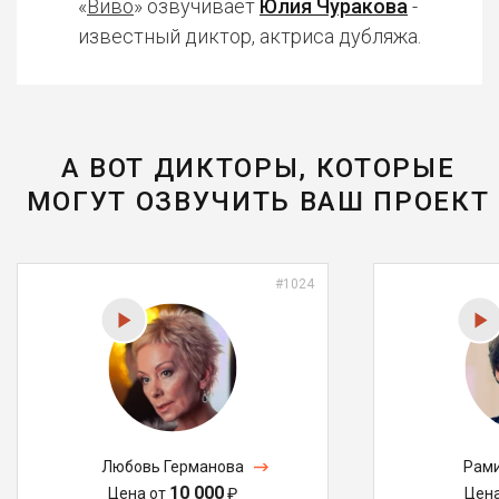
«
Виво
» озвучивает
Юлия Чуракова
-
известный диктор, актриса дубляжа.
А ВОТ ДИКТОРЫ, КОТОРЫЕ
МОГУТ ОЗВУЧИТЬ ВАШ ПРОЕКТ
#1024
Любовь Германова
Рами
10 000
Цена от
₽
Цен