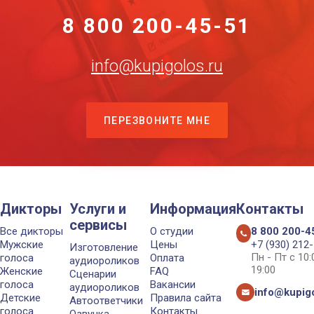
8 800 200-45-51
info@kupigolos.ru
ПЕРЕЗВОНИТЕ МНЕ
Дикторы
Услуги и
Информация
Контакты
сервисы
Все дикторы
О студии
8 800 200-4
Мужские
Цены
+7 (930) 212
Изготовление
Пн - Пт с 10
голоса
Оплата
аудиороликов
19:00
Женские
FAQ
Сценарии
голоса
Вакансии
аудиороликов
info@kupigo
Детские
Правила сайта
Автоответчики
голоса
Контакты