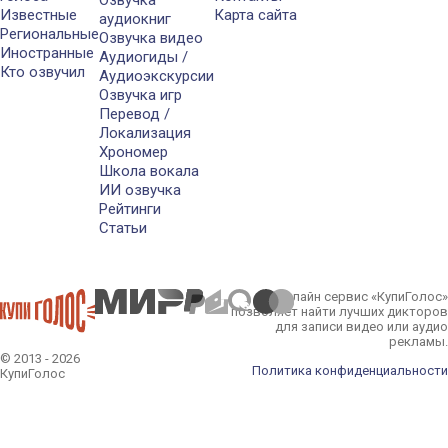
Озвучка
Известные
Карта сайта
аудиокниг
Региональные
Озвучка видео
Иностранные
Аудиогиды /
Кто озвучил
Аудиоэкскурсии
Озвучка игр
Перевод /
Локализация
Хрономер
Школа вокала
ИИ озвучка
Рейтинги
Статьи
Онлайн сервис «КупиГолос»
позволяет найти лучших дикторов
для записи видео или аудио
рекламы.
© 2013 - 2026
Политика конфиденциальности
КупиГолос