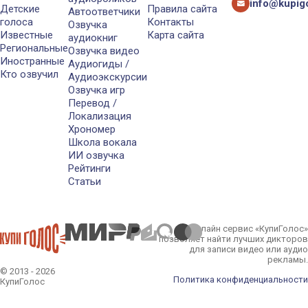
info@kupigo
Детские
Правила сайта
Автоответчики
голоса
Контакты
Озвучка
Известные
Карта сайта
аудиокниг
Региональные
Озвучка видео
Иностранные
Аудиогиды /
Кто озвучил
Аудиоэкскурсии
Озвучка игр
Перевод /
Локализация
Хрономер
Школа вокала
ИИ озвучка
Рейтинги
Статьи
Онлайн сервис «КупиГолос»
позволяет найти лучших дикторов
для записи видео или аудио
рекламы.
© 2013 - 2026
Политика конфиденциальности
КупиГолос