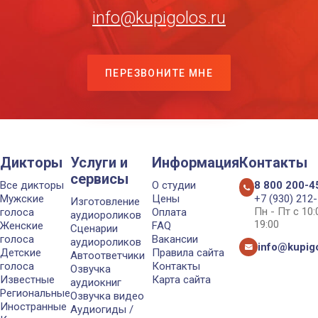
info@kupigolos.ru
ПЕРЕЗВОНИТЕ МНЕ
Дикторы
Услуги и
Информация
Контакты
сервисы
Все дикторы
О студии
8 800 200-4
Мужские
Цены
+7 (930) 212
Изготовление
Пн - Пт с 10
голоса
Оплата
аудиороликов
19:00
Женские
FAQ
Сценарии
голоса
Вакансии
аудиороликов
info@kupigo
Детские
Правила сайта
Автоответчики
голоса
Контакты
Озвучка
Известные
Карта сайта
аудиокниг
Региональные
Озвучка видео
Иностранные
Аудиогиды /