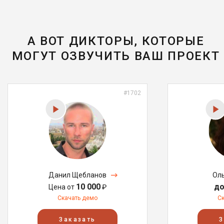
А ВОТ ДИКТОРЫ, КОТОРЫЕ
МОГУТ ОЗВУЧИТЬ ВАШ ПРОЕКТ
#1702
Данил Щебланов
Ол
10 000
до
Цена от
₽
Скачать демо
С
Заказать
З