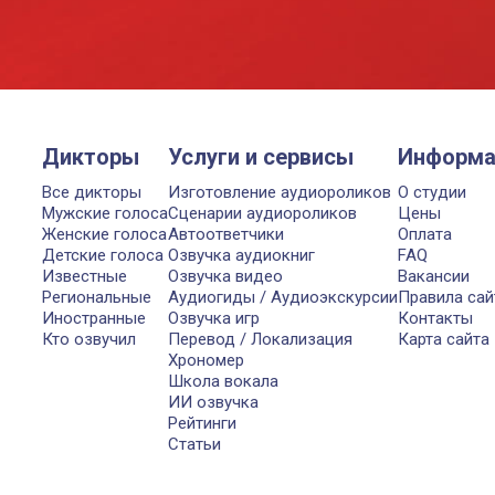
Дикторы
Услуги и сервисы
Информа
Все дикторы
Изготовление аудиороликов
О студии
Мужские голоса
Сценарии аудиороликов
Цены
Женские голоса
Автоответчики
Оплата
Детские голоса
Озвучка аудиокниг
FAQ
Известные
Озвучка видео
Вакансии
Региональные
Аудиогиды / Аудиоэкскурсии
Правила сай
Иностранные
Озвучка игр
Контакты
Кто озвучил
Перевод / Локализация
Карта сайта
Хрономер
Школа вокала
ИИ озвучка
Рейтинги
Статьи