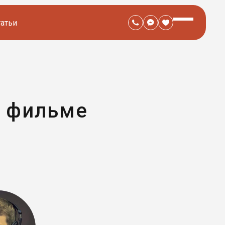
татьи
в фильме