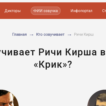
Дикторы
ИИ озвучка
Инфопортал
С
Фильмов и сериалов
Главная
Кто озвучивает
Ричи Кирш
Мультфильмов
YouTube каналов
Видеорекламы
учивает Ричи Кирша 
«Крик»?