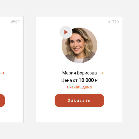
#993
#1779
Мария Борисова
10 000
Цена от
₽
Скачать демо
Заказать