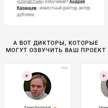
«
Соучастник
» озвучивает
Андрей
Казанцев
- известный диктор, актер
дубляжа.
А ВОТ ДИКТОРЫ, КОТОРЫЕ
МОГУТ ОЗВУЧИТЬ ВАШ ПРОЕКТ
#956
Денис Беспалый
Евге