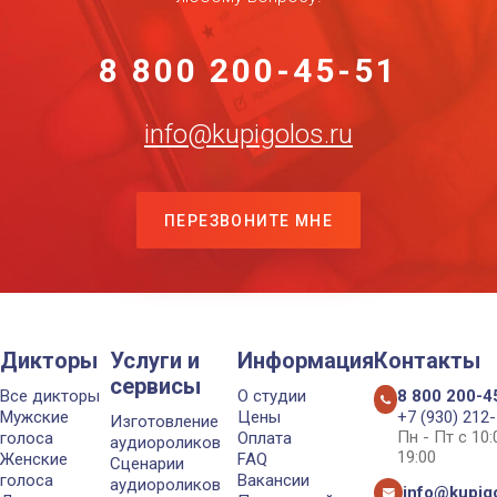
8 800 200-45-51
info@kupigolos.ru
ПЕРЕЗВОНИТЕ МНЕ
Дикторы
Услуги и
Информация
Контакты
сервисы
Все дикторы
О студии
8 800 200-4
Мужские
Цены
+7 (930) 212
Изготовление
Пн - Пт с 10
голоса
Оплата
аудиороликов
19:00
Женские
FAQ
Сценарии
голоса
Вакансии
аудиороликов
info@kupigo