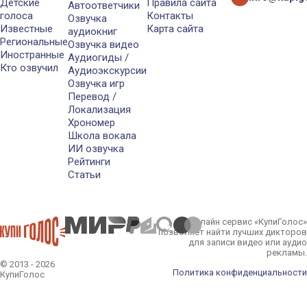
Детские
Правила сайта
Автоответчики
голоса
Контакты
Озвучка
Известные
Карта сайта
аудиокниг
Региональные
Озвучка видео
Иностранные
Аудиогиды /
Кто озвучил
Аудиоэкскурсии
Озвучка игр
Перевод /
Локализация
Хрономер
Школа вокала
ИИ озвучка
Рейтинги
Статьи
Онлайн сервис «КупиГолос»
позволяет найти лучших дикторов
для записи видео или аудио
рекламы.
© 2013 - 2026
Политика конфиденциальности
КупиГолос