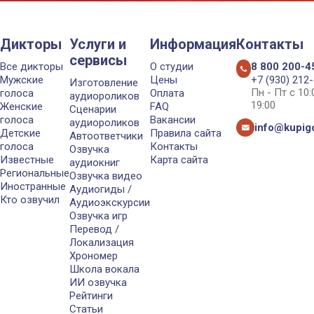
Дикторы
Услуги и
Информация
Контакты
сервисы
Все дикторы
О студии
8 800 200-4
Мужские
Цены
+7 (930) 212
Изготовление
Пн - Пт с 10
голоса
Оплата
аудиороликов
19:00
Женские
FAQ
Сценарии
голоса
Вакансии
аудиороликов
info@kupigo
Детские
Правила сайта
Автоответчики
голоса
Контакты
Озвучка
Известные
Карта сайта
аудиокниг
Региональные
Озвучка видео
Иностранные
Аудиогиды /
Кто озвучил
Аудиоэкскурсии
Озвучка игр
Перевод /
Локализация
Хрономер
Школа вокала
ИИ озвучка
Рейтинги
Статьи