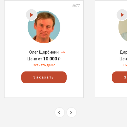
#677
Олег Щербинин
Дар
10 000
Цена от
₽
Цен
Скачать демо
С
Заказать
З