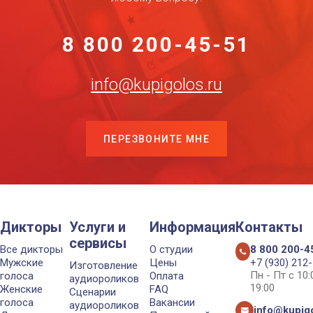
8 800 200-45-51
info@kupigolos.ru
ПЕРЕЗВОНИТЕ МНЕ
Дикторы
Услуги и
Информация
Контакты
сервисы
Все дикторы
О студии
8 800 200-4
Мужские
Цены
+7 (930) 212
Изготовление
Пн - Пт с 10
голоса
Оплата
аудиороликов
19:00
Женские
FAQ
Сценарии
голоса
Вакансии
аудиороликов
info@kupigo