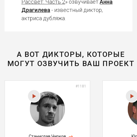
Рассвет: Часть 2
» озвучивает
Анна
Драгилева
- известный диктор,
актриса дубляжа.
А ВОТ ДИКТОРЫ, КОТОРЫЕ
МОГУТ ОЗВУЧИТЬ ВАШ ПРОЕКТ
#1181
Станислав Чирков
Юр