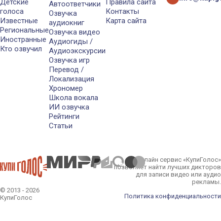
Детские
Правила сайта
Автоответчики
голоса
Контакты
Озвучка
Известные
Карта сайта
аудиокниг
Региональные
Озвучка видео
Иностранные
Аудиогиды /
Кто озвучил
Аудиоэкскурсии
Озвучка игр
Перевод /
Локализация
Хрономер
Школа вокала
ИИ озвучка
Рейтинги
Статьи
Онлайн сервис «КупиГолос»
позволяет найти лучших дикторов
для записи видео или аудио
рекламы.
© 2013 - 2026
Политика конфиденциальности
КупиГолос