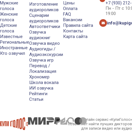
Мужские
Цены
+7 (930) 212
Изготовление
Пн - Пт с 10
голоса
Оплата
аудиороликов
19:00
Женские
FAQ
Сценарии
голоса
Вакансии
аудиороликов
info@kupigo
Детские
Правила сайта
Автоответчики
голоса
Контакты
Озвучка
Известные
Карта сайта
аудиокниг
Региональные
Озвучка видео
Иностранные
Аудиогиды /
Кто озвучил
Аудиоэкскурсии
Озвучка игр
Перевод /
Локализация
Хрономер
Школа вокала
ИИ озвучка
Рейтинги
Статьи
Онлайн сервис «КупиГолос»
позволяет найти лучших дикторов
для записи видео или аудио