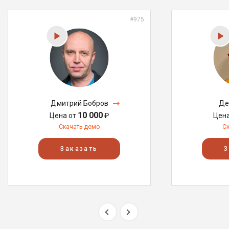
#975
Дмитрий Бобров
Де
10 000
Цена от
₽
Цен
Скачать демо
С
Заказать
З