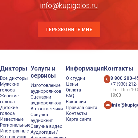
info@kupigolos.ru
ПЕРЕЗВОНИТЕ МНЕ
Дикторы
Услуги и
Информация
Контакты
сервисы
Все дикторы
О студии
8 800 200-4
Мужские
Цены
+7 (930) 212
Изготовление
Пн - Пт с 10
голоса
Оплата
аудиороликов
19:00
Женские
FAQ
Сценарии
голоса
Вакансии
аудиороликов
info@kupigo
Детские
Правила сайта
Автоответчики
голоса
Контакты
Озвучка
Известные
Карта сайта
аудиокниг
Региональные
Озвучка видео
Иностранные
Аудиогиды /
Кто озвучил