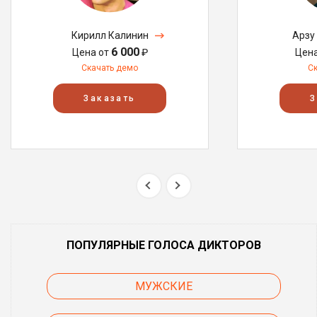
Кирилл Калинин
Арзу
6 000
Цена от
₽
Цен
Скачать демо
С
Заказать
З
ПОПУЛЯРНЫЕ ГОЛОСА ДИКТОРОВ
МУЖСКИЕ