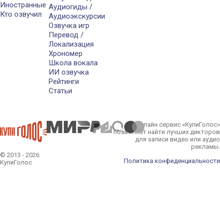
Иностранные
Аудиогиды /
Кто озвучил
Аудиоэкскурсии
Озвучка игр
Перевод /
Локализация
Хрономер
Школа вокала
ИИ озвучка
Рейтинги
Статьи
Онлайн сервис «КупиГолос»
позволяет найти лучших дикторов
для записи видео или аудио
рекламы.
© 2013 - 2026
Политика конфиденциальности
КупиГолос