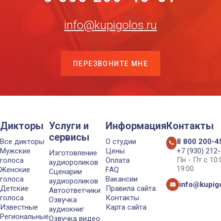
info@kupigolos.ru
ПЕРЕЗВОНИТЕ МНЕ
Дикторы
Услуги и
Информация
Контакты
сервисы
Все дикторы
О студии
8 800 200-4
Мужские
Цены
+7 (930) 212
Изготовление
Пн - Пт с 10
голоса
Оплата
аудиороликов
19:00
Женские
FAQ
Сценарии
голоса
Вакансии
аудиороликов
info@kupigo
Детские
Правила сайта
Автоответчики
голоса
Контакты
Озвучка
Известные
Карта сайта
аудиокниг
Региональные
Озвучка видео