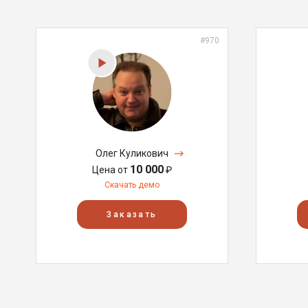
#970
Олег Куликович
10 000
Цена от
₽
Скачать демо
Заказать