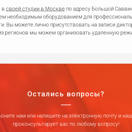
 в
своей студии в Москве
по адресу Большой Саввинс
сем необходимым оборудованием для профессиональ
и. Вы можете лично присутствовать на записи дикто
 из регионов мы можем организовать удаленную режи
Остались вопросы?
оните нам или напишите на электронную почту и на
проконсультирует вас по любому вопросу!