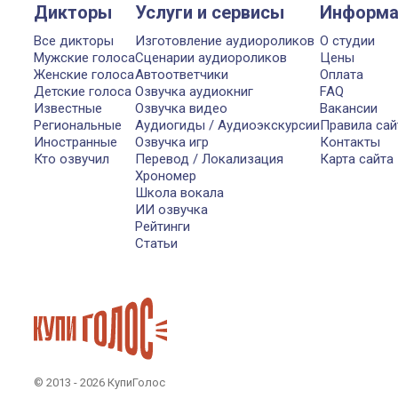
Дикторы
Услуги и сервисы
Информа
Все дикторы
Изготовление аудиороликов
О студии
Мужские голоса
Сценарии аудиороликов
Цены
Женские голоса
Автоответчики
Оплата
Детские голоса
Озвучка аудиокниг
FAQ
Известные
Озвучка видео
Вакансии
Региональные
Аудиогиды / Аудиоэкскурсии
Правила сай
Иностранные
Озвучка игр
Контакты
Кто озвучил
Перевод / Локализация
Карта сайта
Хрономер
Школа вокала
ИИ озвучка
Рейтинги
Статьи
© 2013 - 2026 КупиГолос