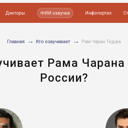
Дикторы
ИИ озвучка
Инфопортал
С
Фильмов и сериалов
Главная
Кто озвучивает
Рам Чаран Теджа
Мультфильмов
YouTube каналов
Видеорекламы
учивает Рама Чарана
России?