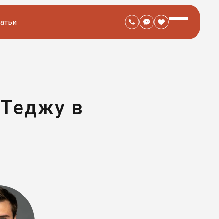
татьи
 Теджу в