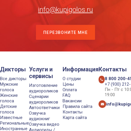
info@kupigolos.ru
ПЕРЕЗВОНИТЕ МНЕ
Дикторы
Услуги и
Информация
Контакты
сервисы
Все дикторы
О студии
8 800 200-4
Мужские
Цены
+7 (930) 212
Изготовление
Пн - Пт с 10
голоса
Оплата
аудиороликов
19:00
Женские
FAQ
Сценарии
голоса
Вакансии
аудиороликов
info@kupigo
Детские
Правила сайта
Автоответчики
голоса
Контакты
Озвучка
Известные
Карта сайта
аудиокниг
Региональные
Озвучка видео
Иностранные
Аудиогиды /