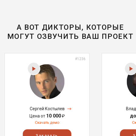
А ВОТ ДИКТОРЫ, КОТОРЫЕ
МОГУТ ОЗВУЧИТЬ ВАШ ПРОЕКТ
#1236
Сергей Костылев
Влад
10 000
до
Цена от
₽
Скачать демо
С
Заказать
З