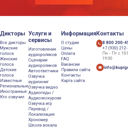
Дикторы
Услуги и
Информация
Контакты
сервисы
Все дикторы
О студии
8 800 200-4
Мужские
Цены
+7 (930) 212
Изготовление
Пн - Пт с 10
голоса
Оплата
аудиороликов
19:00
Женские
FAQ
Сценарии
голоса
Вакансии
аудиороликов
info@kupigo
Детские
Правила сайта
Автоответчики
голоса
Контакты
Озвучка
Известные
Карта сайта
аудиокниг
Региональные
Озвучка видео
Иностранные
Аудиогиды /
Кто озвучил
Аудиоэкскурсии
Озвучка игр
Перевод /
Локализация
Хрономер
Школа вокала