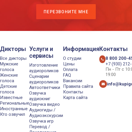
ПЕРЕЗВОНИТЕ МНЕ
Дикторы
Услуги и
Информация
Контакты
сервисы
Все дикторы
О студии
8 800 200-4
Мужские
Цены
+7 (930) 212
Изготовление
Пн - Пт с 10
голоса
Оплата
аудиороликов
19:00
Женские
FAQ
Сценарии
голоса
Вакансии
аудиороликов
info@kupigo
Детские
Правила сайта
Автоответчики
голоса
Контакты
Озвучка
Известные
Карта сайта
аудиокниг
Региональные
Озвучка видео
Иностранные
Аудиогиды /
Кто озвучил
Аудиоэкскурсии
Озвучка игр
Перевод /