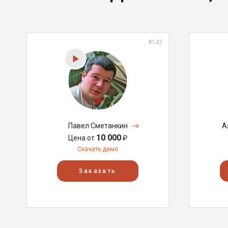
#142
Павел Сметанкин
А
10 000
Цена от
₽
Скачать демо
Заказать