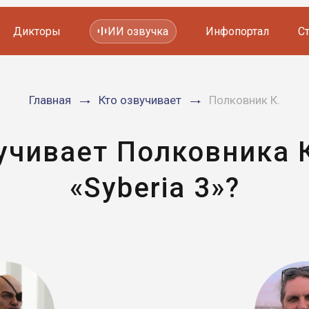
Дикторы
ИИ озвучка
Инфопортал
С
Фильмов и сериалов
Главная
Кто озвучивает
Полковник К.
Мультфильмов
YouTube каналов
Видеорекламы
учивает Полковника К
«Syberia 3»?