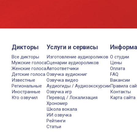
Дикторы
Услуги и сервисы
Информа
Все дикторы
Изготовление аудиороликов
О студии
Мужские голоса
Сценарии аудиороликов
Цены
Женские голоса
Автоответчики
Оплата
Детские голоса
Озвучка аудиокниг
FAQ
Известные
Озвучка видео
Вакансии
Региональные
Аудиогиды / Аудиоэкскурсии
Правила сай
Иностранные
Озвучка игр
Контакты
Кто озвучил
Перевод / Локализация
Карта сайта
Хрономер
Школа вокала
ИИ озвучка
Рейтинги
Статьи