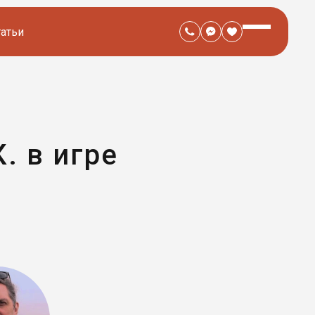
татьи
. в игре