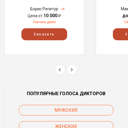
Борис Репетур
Мак
10 000
до
Цена от
₽
Скачать демо
С
Заказать
З
ПОПУЛЯРНЫЕ ГОЛОСА ДИКТОРОВ
МУЖСКИЕ
ЖЕНСКИЕ