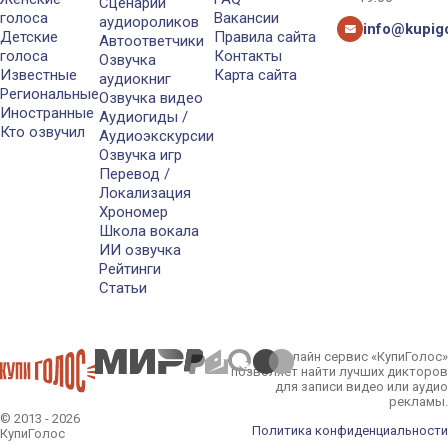
Сценарии
голоса
Вакансии
аудиороликов
info@kupigo
Детские
Правила сайта
Автоответчики
голоса
Контакты
Озвучка
Известные
Карта сайта
аудиокниг
Региональные
Озвучка видео
Иностранные
Аудиогиды /
Кто озвучил
Аудиоэкскурсии
Озвучка игр
Перевод /
Локализация
Хрономер
Школа вокала
ИИ озвучка
Рейтинги
Статьи
Онлайн сервис «КупиГолос»
позволяет найти лучших дикторов
для записи видео или аудио
рекламы.
© 2013 - 2026
Политика конфиденциальности
КупиГолос