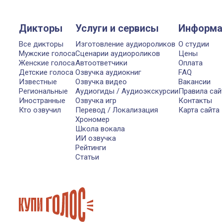
Дикторы
Услуги и сервисы
Информа
Все дикторы
Изготовление аудиороликов
О студии
Мужские голоса
Сценарии аудиороликов
Цены
Женские голоса
Автоответчики
Оплата
Детские голоса
Озвучка аудиокниг
FAQ
Известные
Озвучка видео
Вакансии
Региональные
Аудиогиды / Аудиоэкскурсии
Правила сай
Иностранные
Озвучка игр
Контакты
Кто озвучил
Перевод / Локализация
Карта сайта
Хрономер
Школа вокала
ИИ озвучка
Рейтинги
Статьи