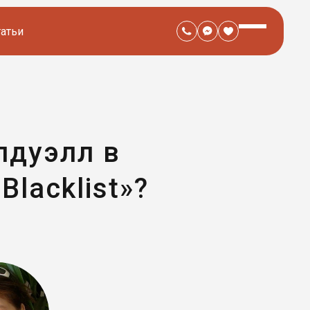
татьи
лдуэлл в
 Blacklist»?