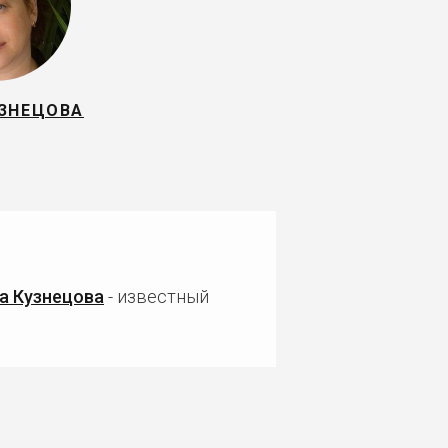
УЗНЕЦОВА
а Кузнецова
- известный