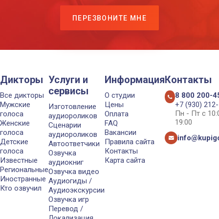
ПЕРЕЗВОНИТЕ МНЕ
Дикторы
Услуги и
Информация
Контакты
сервисы
Все дикторы
О студии
8 800 200-4
Мужские
Цены
+7 (930) 212
Изготовление
Пн - Пт с 10
голоса
Оплата
аудиороликов
19:00
Женские
FAQ
Сценарии
голоса
Вакансии
аудиороликов
info@kupigo
Детские
Правила сайта
Автоответчики
голоса
Контакты
Озвучка
Известные
Карта сайта
аудиокниг
Региональные
Озвучка видео
Иностранные
Аудиогиды /
Кто озвучил
Аудиоэкскурсии
Озвучка игр
Перевод /
Локализация