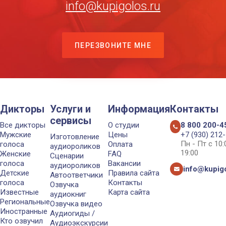
info@kupigolos.ru
ПЕРЕЗВОНИТЕ МНЕ
Дикторы
Услуги и
Информация
Контакты
сервисы
Все дикторы
О студии
8 800 200-4
Мужские
Цены
+7 (930) 212
Изготовление
Пн - Пт с 10
голоса
Оплата
аудиороликов
19:00
Женские
FAQ
Сценарии
голоса
Вакансии
аудиороликов
info@kupigo
Детские
Правила сайта
Автоответчики
голоса
Контакты
Озвучка
Известные
Карта сайта
аудиокниг
Региональные
Озвучка видео
Иностранные
Аудиогиды /
Кто озвучил
Аудиоэкскурсии