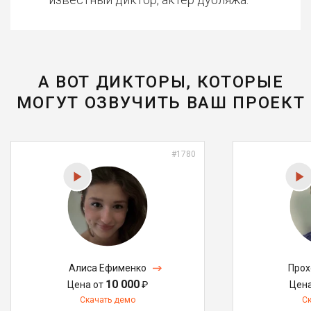
А ВОТ ДИКТОРЫ, КОТОРЫЕ
МОГУТ ОЗВУЧИТЬ ВАШ ПРОЕКТ
#1780
Алиса Ефименко
Прох
10 000
Цена от
₽
Цен
Скачать демо
С