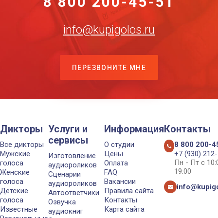
8 800 200-45-51
info@kupigolos.ru
ПЕРЕЗВОНИТЕ МНЕ
Дикторы
Услуги и
Информация
Контакты
сервисы
Все дикторы
О студии
8 800 200-4
Мужские
Цены
+7 (930) 212
Изготовление
Пн - Пт с 10
голоса
Оплата
аудиороликов
19:00
Женские
FAQ
Сценарии
голоса
Вакансии
аудиороликов
info@kupigo
Детские
Правила сайта
Автоответчики
голоса
Контакты
Озвучка
Известные
Карта сайта
аудиокниг