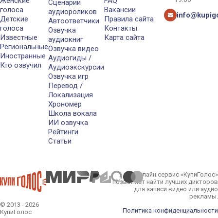
Женские
FAQ
Сценарии
голоса
Вакансии
аудиороликов
info@kupigo
Детские
Правила сайта
Автоответчики
голоса
Контакты
Озвучка
Известные
Карта сайта
аудиокниг
Региональные
Озвучка видео
Иностранные
Аудиогиды /
Кто озвучил
Аудиоэкскурсии
Озвучка игр
Перевод /
Локализация
Хрономер
Школа вокала
ИИ озвучка
Рейтинги
Статьи
Онлайн сервис «КупиГолос»
позволяет найти лучших дикторов
для записи видео или аудио
рекламы.
© 2013 - 2026
Политика конфиденциальности
КупиГолос