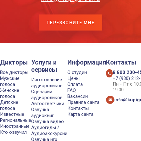
ПЕРЕЗВОНИТЕ МНЕ
Дикторы
Услуги и
Информация
Контакты
сервисы
Все дикторы
О студии
8 800 200-4
Мужские
Цены
+7 (930) 212
Изготовление
Пн - Пт с 10
голоса
Оплата
аудиороликов
19:00
Женские
FAQ
Сценарии
голоса
Вакансии
аудиороликов
info@kupigo
Детские
Правила сайта
Автоответчики
голоса
Контакты
Озвучка
Известные
Карта сайта
аудиокниг
Региональные
Озвучка видео
Иностранные
Аудиогиды /
Кто озвучил
Аудиоэкскурсии
Озвучка игр