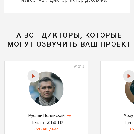
А ВОТ ДИКТОРЫ, КОТОРЫЕ
МОГУТ ОЗВУЧИТЬ ВАШ ПРОЕКТ
#1212
Руслан Полянский
Арзу
3 600
Цена от
₽
Цен
Скачать демо
С