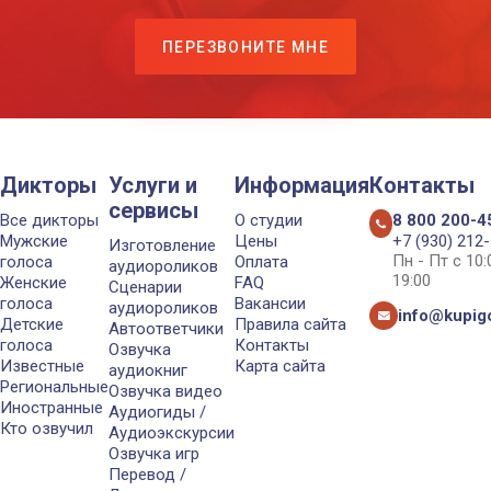
ПЕРЕЗВОНИТЕ МНЕ
Дикторы
Услуги и
Информация
Контакты
сервисы
Все дикторы
О студии
8 800 200-4
Мужские
Цены
+7 (930) 212
Изготовление
Пн - Пт с 10
голоса
Оплата
аудиороликов
19:00
Женские
FAQ
Сценарии
голоса
Вакансии
аудиороликов
info@kupigo
Детские
Правила сайта
Автоответчики
голоса
Контакты
Озвучка
Известные
Карта сайта
аудиокниг
Региональные
Озвучка видео
Иностранные
Аудиогиды /
Кто озвучил
Аудиоэкскурсии
Озвучка игр
Перевод /