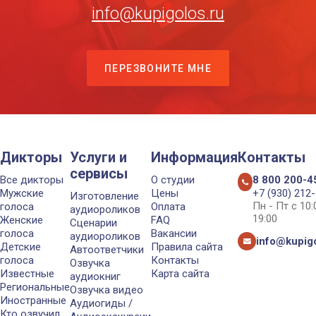
info@kupigolos.ru
ПЕРЕЗВОНИТЕ МНЕ
Дикторы
Услуги и
Информация
Контакты
сервисы
Все дикторы
О студии
8 800 200-4
Мужские
Цены
+7 (930) 212
Изготовление
Пн - Пт с 10
голоса
Оплата
аудиороликов
19:00
Женские
FAQ
Сценарии
голоса
Вакансии
аудиороликов
info@kupigo
Детские
Правила сайта
Автоответчики
голоса
Контакты
Озвучка
Известные
Карта сайта
аудиокниг
Региональные
Озвучка видео
Иностранные
Аудиогиды /
Кто озвучил