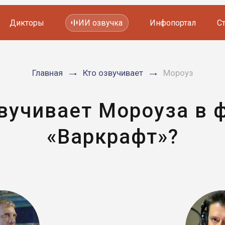
Дикторы
ИИ озвучка
Инфопортал
С
Фильмов и сериалов
Главная
Кто озвучивает
Мороуз
Мультфильмов
YouTube каналов
Видеорекламы
звучивает Мороуза в 
«Варкрафт»?