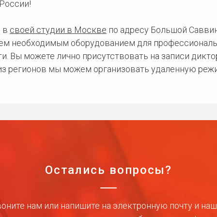
России!
 в
своей студии в Москве
по адресу Большой Саввинс
сем необходимым оборудованием для профессиональ
и. Вы можете лично присутствовать на записи дикто
 из регионов мы можем организовать удаленную режи
Остались вопросы?
оните нам или напишите на электронную почту и на