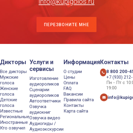
info@kupigolos.ru
ПЕРЕЗВОНИТЕ МНЕ
Дикторы
Услуги и
Информация
Контакты
сервисы
Все дикторы
О студии
8 800 200-4
Мужские
Цены
+7 (930) 212
Изготовление
Пн - Пт с 10
голоса
Оплата
аудиороликов
19:00
Женские
FAQ
Сценарии
голоса
Вакансии
аудиороликов
info@kupigo
Детские
Правила сайта
Автоответчики
голоса
Контакты
Озвучка
Известные
Карта сайта
аудиокниг
Региональные
Озвучка видео
Иностранные
Аудиогиды /
Кто озвучил
Аудиоэкскурсии