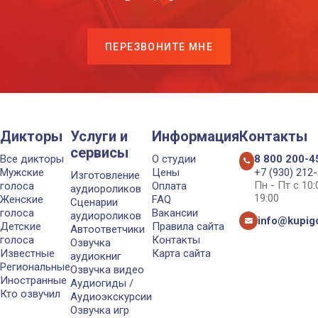
ПЕРЕЗВОНИТЕ МНЕ
Дикторы
Услуги и
Информация
Контакты
сервисы
Все дикторы
О студии
8 800 200-4
Мужские
Цены
+7 (930) 212
Изготовление
Пн - Пт с 10
голоса
Оплата
аудиороликов
19:00
Женские
FAQ
Сценарии
голоса
Вакансии
аудиороликов
info@kupigo
Детские
Правила сайта
Автоответчики
голоса
Контакты
Озвучка
Известные
Карта сайта
аудиокниг
Региональные
Озвучка видео
Иностранные
Аудиогиды /
Кто озвучил
Аудиоэкскурсии
Озвучка игр