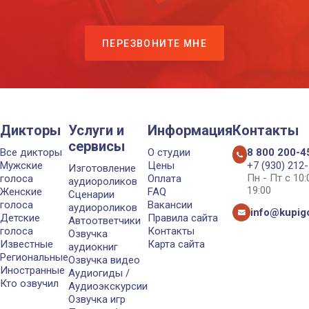
ПЕРЕЗВОНИТЕ МНЕ
Дикторы
Услуги и
Информация
Контакты
сервисы
Все дикторы
О студии
8 800 200-4
Мужские
Цены
+7 (930) 212
Изготовление
Пн - Пт с 10
голоса
Оплата
аудиороликов
19:00
Женские
FAQ
Сценарии
голоса
Вакансии
аудиороликов
info@kupigo
Детские
Правила сайта
Автоответчики
голоса
Контакты
Озвучка
Известные
Карта сайта
аудиокниг
Региональные
Озвучка видео
Иностранные
Аудиогиды /
Кто озвучил
Аудиоэкскурсии
Озвучка игр