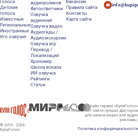
голоса
Вакансии
аудиороликов
info@kupigo
Детские
Правила сайта
Автоответчики
голоса
Контакты
Озвучка
Известные
Карта сайта
аудиокниг
Региональные
Озвучка видео
Иностранные
Аудиогиды /
Кто озвучил
Аудиоэкскурсии
Озвучка игр
Перевод /
Локализация
Хрономер
Школа вокала
ИИ озвучка
Рейтинги
Статьи
Онлайн сервис «КупиГолос»
позволяет найти лучших дикторов
для записи видео или аудио
рекламы.
© 2013 - 2026
Политика конфиденциальности
КупиГолос