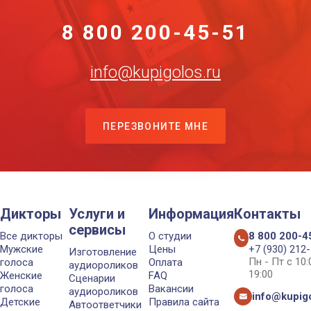
8 800 200-45-51
info@kupigolos.ru
ПЕРЕЗВОНИТЕ МНЕ
Дикторы
Услуги и
Информация
Контакты
сервисы
Все дикторы
О студии
8 800 200-4
Мужские
Цены
+7 (930) 212
Изготовление
Пн - Пт с 10
голоса
Оплата
аудиороликов
19:00
Женские
FAQ
Сценарии
голоса
Вакансии
аудиороликов
info@kupigo
Детские
Правила сайта
Автоответчики