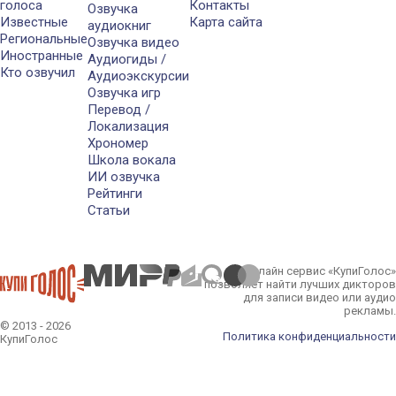
голоса
Контакты
Озвучка
Известные
Карта сайта
аудиокниг
Региональные
Озвучка видео
Иностранные
Аудиогиды /
Кто озвучил
Аудиоэкскурсии
Озвучка игр
Перевод /
Локализация
Хрономер
Школа вокала
ИИ озвучка
Рейтинги
Статьи
Онлайн сервис «КупиГолос»
позволяет найти лучших дикторов
для записи видео или аудио
рекламы.
© 2013 - 2026
Политика конфиденциальности
КупиГолос