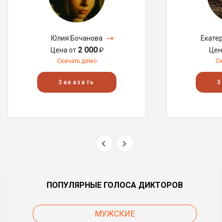
Юлия Бочанова
Екате
2 000
Цена от
₽
Цен
Скачать демо
С
Заказать
З
ПОПУЛЯРНЫЕ ГОЛОСА ДИКТОРОВ
МУЖСКИЕ