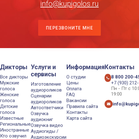
info@kupigolos.ru
ПЕРЕЗВОНИТЕ МНЕ
Дикторы
Услуги и
Информация
Контакты
сервисы
Все дикторы
О студии
8 800 200-4
Мужские
Цены
+7 (930) 212
Изготовление
Пн - Пт с 10
голоса
Оплата
аудиороликов
19:00
Женские
FAQ
Сценарии
голоса
Вакансии
аудиороликов
info@kupigo
Детские
Правила сайта
Автоответчики
голоса
Контакты
Озвучка
Известные
Карта сайта
аудиокниг
Региональные
Озвучка видео
Иностранные
Аудиогиды /
Кто озвучил
Аудиоэкскурсии