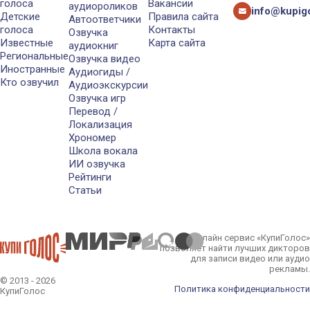
голоса
Вакансии
аудиороликов
info@kupigo
Детские
Правила сайта
Автоответчики
голоса
Контакты
Озвучка
Известные
Карта сайта
аудиокниг
Региональные
Озвучка видео
Иностранные
Аудиогиды /
Кто озвучил
Аудиоэкскурсии
Озвучка игр
Перевод /
Локализация
Хрономер
Школа вокала
ИИ озвучка
Рейтинги
Статьи
Онлайн сервис «КупиГолос»
позволяет найти лучших дикторов
для записи видео или аудио
рекламы.
© 2013 - 2026
Политика конфиденциальности
КупиГолос