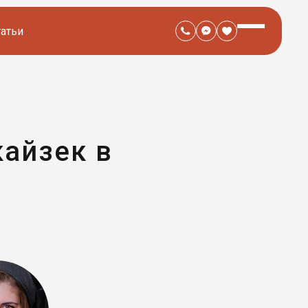
татьи
айзек в