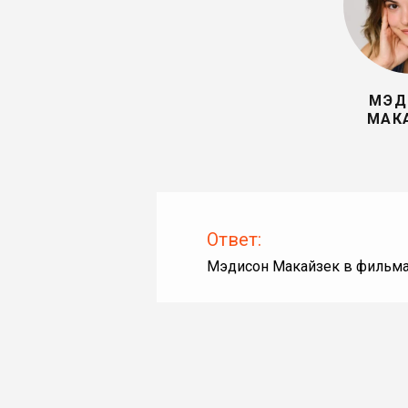
МЭД
МАК
Ответ:
Мэдисон Макайзек в фильма