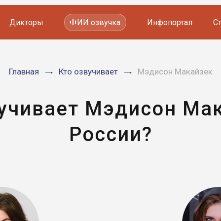
Дикторы
ИИ озвучка
Инфопортал
С
Фильмов и сериалов
Главная
Кто озвучивает
Мэдисон Макайзек
Мультфильмов
YouTube каналов
Видеорекламы
вучивает Мэдисон Мак
России?