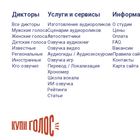
Дикторы
Услуги и сервисы
Информа
Все дикторы
Изготовление аудиороликов
О студии
Мужские голоса
Сценарии аудиороликов
Цены
Женские голоса
Автоответчики
Оплата
Детские голоса
Озвучка аудиокниг
FAQ
Известные
Озвучка видео
Вакансии
Региональные
Аудиогиды / Аудиоэкскурсии
Правила сай
Иностранные
Озвучка игр
Контакты
Кто озвучил
Перевод / Локализация
Карта сайта
Хрономер
Школа вокала
ИИ озвучка
Рейтинги
Статьи