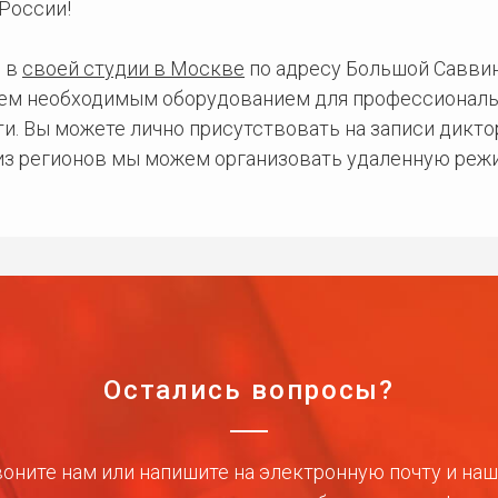
России!
 в
своей студии в Москве
по адресу Большой Саввинс
сем необходимым оборудованием для профессиональ
и. Вы можете лично присутствовать на записи дикто
 из регионов мы можем организовать удаленную режи
Остались вопросы?
оните нам или напишите на электронную почту и на