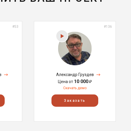
#53
#136
в
Александр Груздев
10 000
Цена от
₽
Скачать демо
Заказать