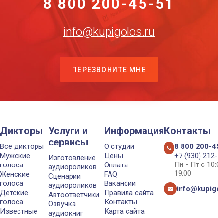
8 800 200-45-51
info@kupigolos.ru
ПЕРЕЗВОНИТЕ МНЕ
Дикторы
Услуги и
Информация
Контакты
сервисы
Все дикторы
О студии
8 800 200-4
Мужские
Цены
+7 (930) 212
Изготовление
Пн - Пт с 10
голоса
Оплата
аудиороликов
19:00
Женские
FAQ
Сценарии
голоса
Вакансии
аудиороликов
info@kupigo
Детские
Правила сайта
Автоответчики
голоса
Контакты
Озвучка
Известные
Карта сайта
аудиокниг