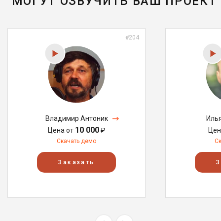
МОГУТ ОЗВУЧИТЬ ВАШ ПРОЕКТ
#204
Владимир Антоник
Иль
10 000
Цена от
₽
Цен
Скачать демо
С
Заказать
З