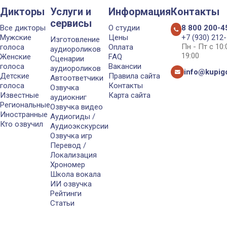
Дикторы
Услуги и
Информация
Контакты
сервисы
Все дикторы
О студии
8 800 200-4
Мужские
Цены
+7 (930) 212
Изготовление
Пн - Пт с 10
голоса
Оплата
аудиороликов
19:00
Женские
FAQ
Сценарии
голоса
Вакансии
аудиороликов
info@kupigo
Детские
Правила сайта
Автоответчики
голоса
Контакты
Озвучка
Известные
Карта сайта
аудиокниг
Региональные
Озвучка видео
Иностранные
Аудиогиды /
Кто озвучил
Аудиоэкскурсии
Озвучка игр
Перевод /
Локализация
Хрономер
Школа вокала
ИИ озвучка
Рейтинги
Статьи