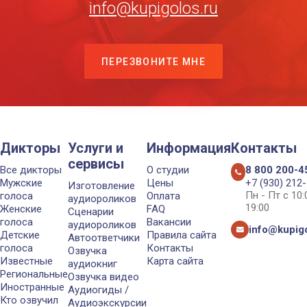
info@kupigolos.ru
ПЕРЕЗВОНИТЕ МНЕ
Дикторы
Услуги и
Информация
Контакты
сервисы
Все дикторы
О студии
8 800 200-4
Мужские
Цены
+7 (930) 212
Изготовление
Пн - Пт с 10
голоса
Оплата
аудиороликов
19:00
Женские
FAQ
Сценарии
голоса
Вакансии
аудиороликов
info@kupigo
Детские
Правила сайта
Автоответчики
голоса
Контакты
Озвучка
Известные
Карта сайта
аудиокниг
Региональные
Озвучка видео
Иностранные
Аудиогиды /
Кто озвучил
Аудиоэкскурсии