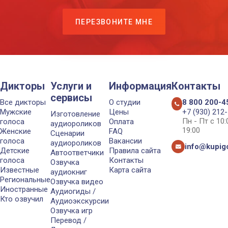
ПЕРЕЗВОНИТЕ МНЕ
Дикторы
Услуги и
Информация
Контакты
сервисы
Все дикторы
О студии
8 800 200-4
Мужские
Цены
+7 (930) 212
Изготовление
Пн - Пт с 10
голоса
Оплата
аудиороликов
19:00
Женские
FAQ
Сценарии
голоса
Вакансии
аудиороликов
info@kupigo
Детские
Правила сайта
Автоответчики
голоса
Контакты
Озвучка
Известные
Карта сайта
аудиокниг
Региональные
Озвучка видео
Иностранные
Аудиогиды /
Кто озвучил
Аудиоэкскурсии
Озвучка игр
Перевод /