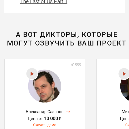
The Last of Us Part II
А ВОТ ДИКТОРЫ, КОТОРЫЕ
МОГУТ ОЗВУЧИТЬ ВАШ ПРОЕКТ
#1000
Александр Сазонов
Мих
10 000
Цена от
₽
Цен
Скачать демо
С