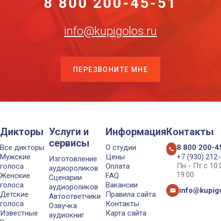
8 800 200-45-51
info@kupigolos.ru
ПЕРЕЗВОНИТЕ МНЕ
Дикторы
Услуги и
Информация
Контакты
сервисы
Все дикторы
О студии
8 800 200-4
Мужские
Цены
+7 (930) 212
Изготовление
Пн - Пт с 10
голоса
Оплата
аудиороликов
19:00
Женские
FAQ
Сценарии
голоса
Вакансии
аудиороликов
info@kupigo
Детские
Правила сайта
Автоответчики
голоса
Контакты
Озвучка
Известные
Карта сайта
аудиокниг