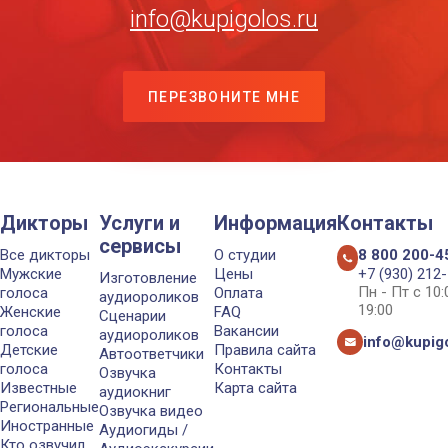
info@kupigolos.ru
ПЕРЕЗВОНИТЕ МНЕ
Дикторы
Услуги и
Информация
Контакты
сервисы
Все дикторы
О студии
8 800 200-4
Мужские
Цены
+7 (930) 212
Изготовление
Пн - Пт с 10
голоса
Оплата
аудиороликов
19:00
Женские
FAQ
Сценарии
голоса
Вакансии
аудиороликов
info@kupigo
Детские
Правила сайта
Автоответчики
голоса
Контакты
Озвучка
Известные
Карта сайта
аудиокниг
Региональные
Озвучка видео
Иностранные
Аудиогиды /
Кто озвучил