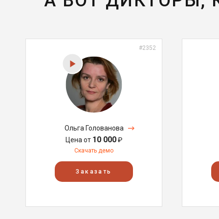
А ВОТ ДИКТОРЫ,
#2352
Ольга Голованова
10 000
Цена от
₽
Скачать демо
Заказать