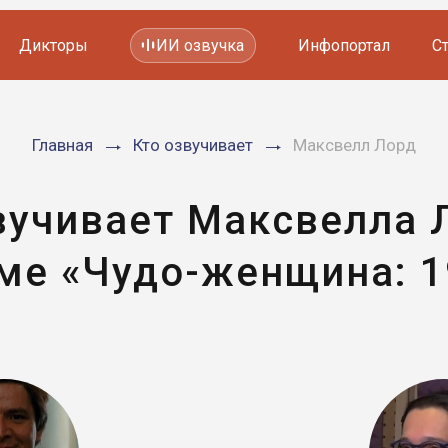
Дикторы
ИИ озвучка
Инфопортал
С
Фильмов и сериалов
Главная
Кто озвучивает
Максвелл Лорд
Мультфильмов
YouTube каналов
Видеорекламы
вучивает Максвелла 
ме «Чудо-женщина: 1