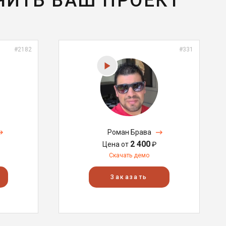
ЧИТЬ ВАШ ПРОЕКТ
#2182
#331
Роман Брава
2 400
Цена от
₽
Скачать демо
Заказать