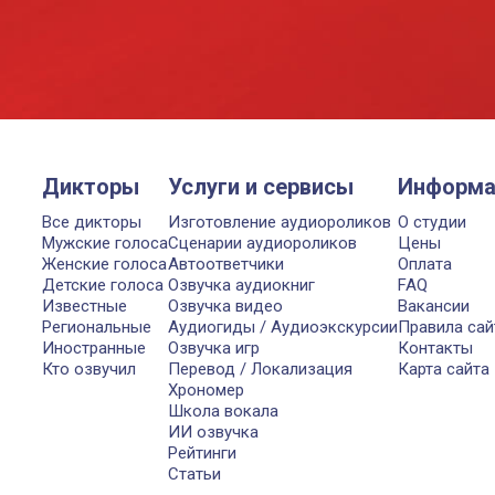
Дикторы
Услуги и сервисы
Информа
Все дикторы
Изготовление аудиороликов
О студии
Мужские голоса
Сценарии аудиороликов
Цены
Женские голоса
Автоответчики
Оплата
Детские голоса
Озвучка аудиокниг
FAQ
Известные
Озвучка видео
Вакансии
Региональные
Аудиогиды / Аудиоэкскурсии
Правила сай
Иностранные
Озвучка игр
Контакты
Кто озвучил
Перевод / Локализация
Карта сайта
Хрономер
Школа вокала
ИИ озвучка
Рейтинги
Статьи