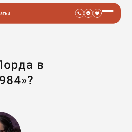
татьи
Лорда в
984»?