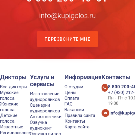
info@kupigolos.ru
ПЕРЕЗВОНИТЕ МНЕ
Дикторы
Услуги и
Информация
Контакты
сервисы
Все дикторы
О студии
8 800 200-4
Мужские
Цены
+7 (930) 212
Изготовление
Пн - Пт с 10
голоса
Оплата
аудиороликов
19:00
Женские
FAQ
Сценарии
голоса
Вакансии
аудиороликов
info@kupigo
Детские
Правила сайта
Автоответчики
голоса
Контакты
Озвучка
Известные
Карта сайта
аудиокниг
Региональные
Озвучка видео