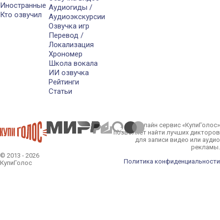
Иностранные
Аудиогиды /
Кто озвучил
Аудиоэкскурсии
Озвучка игр
Перевод /
Локализация
Хрономер
Школа вокала
ИИ озвучка
Рейтинги
Статьи
Онлайн сервис «КупиГолос»
позволяет найти лучших дикторов
для записи видео или аудио
рекламы.
© 2013 - 2026
Политика конфиденциальности
КупиГолос