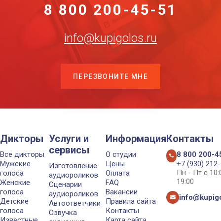
8 800 200-45-51
info@kupigolos.ru
ПЕРЕЗВОНИТЕ МНЕ
Дикторы
Услуги и
Информация
Контакты
сервисы
Все дикторы
О студии
8 800 200-4
Мужские
Цены
+7 (930) 212
Изготовление
Пн - Пт с 10
голоса
Оплата
аудиороликов
19:00
Женские
FAQ
Сценарии
голоса
Вакансии
аудиороликов
info@kupigo
Детские
Правила сайта
Автоответчики
голоса
Контакты
Озвучка
Известные
Карта сайта