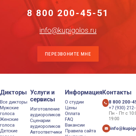
8 800 200-45-51
info@kupigolos.ru
ПЕРЕЗВОНИТЕ МНЕ
Дикторы
Услуги и
Информация
Контакты
сервисы
Все дикторы
О студии
8 800 200-4
Мужские
Цены
+7 (930) 212
Изготовление
Пн - Пт с 10
голоса
Оплата
аудиороликов
19:00
Женские
FAQ
Сценарии
голоса
Вакансии
аудиороликов
info@kupigo
Детские
Правила сайта
Автоответчики