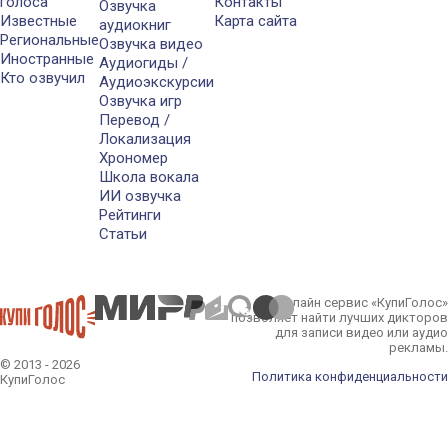
голоса
Контакты
Озвучка
Известные
Карта сайта
аудиокниг
Региональные
Озвучка видео
Иностранные
Аудиогиды /
Кто озвучил
Аудиоэкскурсии
Озвучка игр
Перевод /
Локализация
Хрономер
Школа вокала
ИИ озвучка
Рейтинги
Статьи
Онлайн сервис «КупиГолос»
позволяет найти лучших дикторов
для записи видео или аудио
рекламы.
© 2013 - 2026
Политика конфиденциальности
КупиГолос