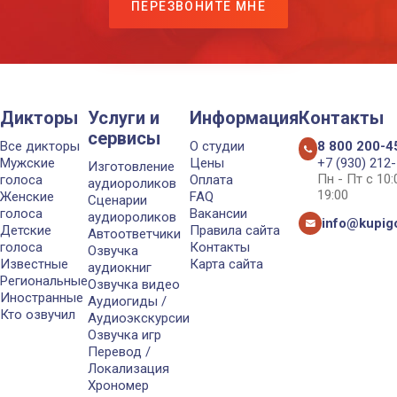
ПЕРЕЗВОНИТЕ МНЕ
Дикторы
Услуги и
Информация
Контакты
сервисы
Все дикторы
О студии
8 800 200-4
Мужские
Цены
+7 (930) 212
Изготовление
Пн - Пт с 10
голоса
Оплата
аудиороликов
19:00
Женские
FAQ
Сценарии
голоса
Вакансии
аудиороликов
info@kupigo
Детские
Правила сайта
Автоответчики
голоса
Контакты
Озвучка
Известные
Карта сайта
аудиокниг
Региональные
Озвучка видео
Иностранные
Аудиогиды /
Кто озвучил
Аудиоэкскурсии
Озвучка игр
Перевод /
Локализация
Хрономер