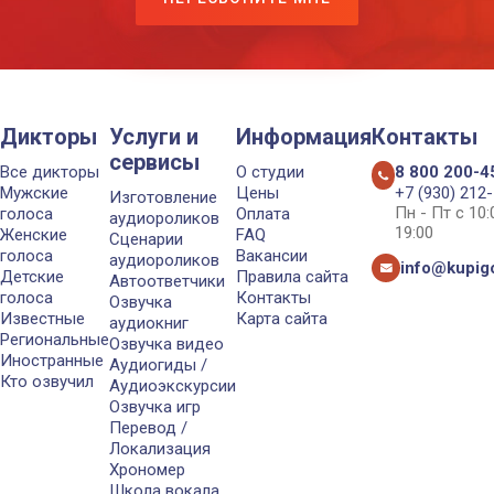
Дикторы
Услуги и
Информация
Контакты
сервисы
Все дикторы
О студии
8 800 200-4
Мужские
Цены
+7 (930) 212
Изготовление
Пн - Пт с 10
голоса
Оплата
аудиороликов
19:00
Женские
FAQ
Сценарии
голоса
Вакансии
аудиороликов
info@kupigo
Детские
Правила сайта
Автоответчики
голоса
Контакты
Озвучка
Известные
Карта сайта
аудиокниг
Региональные
Озвучка видео
Иностранные
Аудиогиды /
Кто озвучил
Аудиоэкскурсии
Озвучка игр
Перевод /
Локализация
Хрономер
Школа вокала