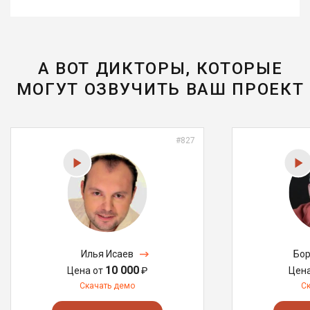
А ВОТ ДИКТОРЫ, КОТОРЫЕ
МОГУТ ОЗВУЧИТЬ ВАШ ПРОЕКТ
#827
Илья Исаев
Бор
10 000
Цена от
₽
Цен
Скачать демо
С