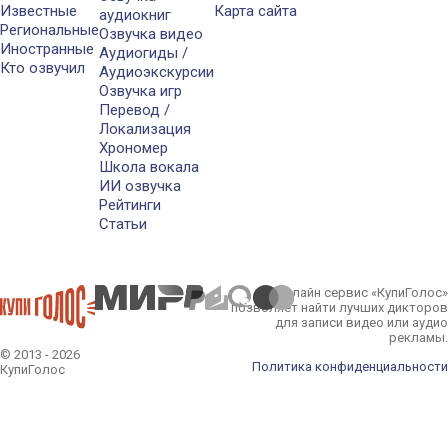
Известные
Карта сайта
аудиокниг
Региональные
Озвучка видео
Иностранные
Аудиогиды /
Кто озвучил
Аудиоэкскурсии
Озвучка игр
Перевод /
Локализация
Хрономер
Школа вокала
ИИ озвучка
Рейтинги
Статьи
Онлайн сервис «КупиГолос»
позволяет найти лучших дикторов
для записи видео или аудио
рекламы.
© 2013 - 2026
Политика конфиденциальности
КупиГолос