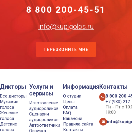
8 800 200-45-51
info@kupigolos.ru
ПЕРЕЗВОНИТЕ МНЕ
Дикторы
Услуги и
Информация
Контакты
сервисы
Все дикторы
О студии
8 800 200-4
Мужские
Цены
+7 (930) 212
Изготовление
Пн - Пт с 10
голоса
Оплата
аудиороликов
19:00
Женские
FAQ
Сценарии
голоса
Вакансии
аудиороликов
info@kupigo
Детские
Правила сайта
Автоответчики
голоса
Контакты
Озвучка