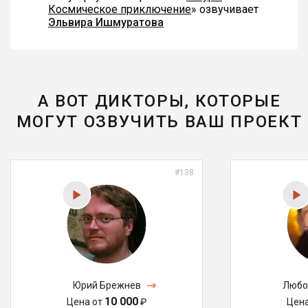
Космическое приключение
» озвучивает
Эльвира Ишмуратова
А ВОТ ДИКТОРЫ, КОТОРЫЕ
МОГУТ ОЗВУЧИТЬ ВАШ ПРОЕКТ
#138
Юрий Брежнев
Любо
10 000
Цена от
₽
Цен